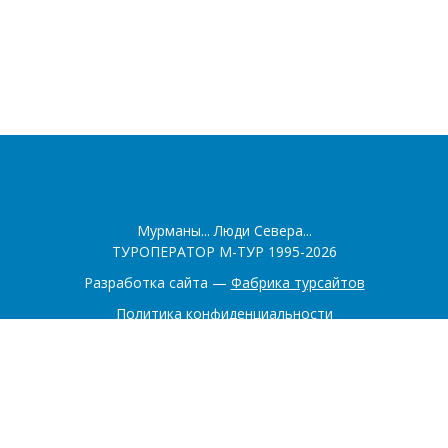
Мурманы... Люди Севера...
ТУРОПЕРАТОР М-ТУР 1995-2026
Разработка сайта —
Фабрика турсайтов
Политика конфиденциальности
Соглашение на обработку конфиденциальных данных
+7 (902) 281-22-00
+7 (921) 518-60-40
183016, Мурманск