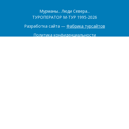
Мурманы... Люди Севера...
ТУРОПЕРАТОР М-ТУР 1995-2026
Разработка сайта —
Фабрика турсайтов
Политика конфиденциальности
Соглашение на обработку конфиденциальных данных
+7 (902) 281-22-00
+7 (921) 518-60-40
183016, Мурманск
Заказать обратный звонок
Заявка на подбор тура
Главная
О компании
Туры
Контакты
Экскурсии
Карта маршрутов
Блог