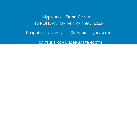
Мурманы... Люди Севера...
ТУРОПЕРАТОР М-ТУР 1995-2026
Разработка сайта —
Фабрика турсайтов
Политика конфиденциальности
Соглашение на обработку конфиденциальных данных
+7 (902) 281-22-00
+7 (921) 518-60-40
183016, Мурманск
Заказать обратный звонок
Заявка на подбор тура
Главная
О компании
Туры
Контакты
Экскурсии
Карта маршрутов
Блог