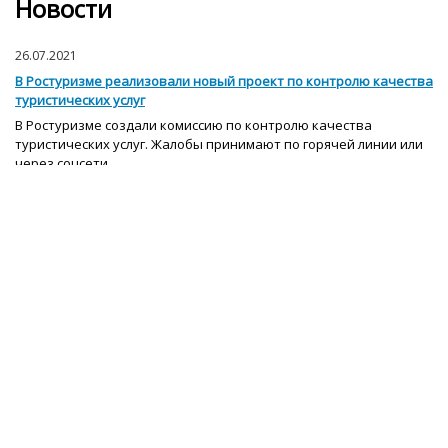
Новости
26.07.2021
В Ростуризме реализовали новый проект по контролю качества
туристических услуг
В Ростуризме создали комиссию по контролю качества
туристических услуг. Жалобы принимают по горячей линии или
через соцсети.
27.06.2021
Участники программы «Россия — страна возможностей» смогут
поехать в туры по РФ
Лучшие участники проектов, входящих в платформу «Россия —
страна возможностей», смогут поехать в бесплатные
туристические поездки по стране.
29.01.2026
Набор в группы на февраль-март 2026! Здесь скидка!
Магия Кольского за 4 дня: охота на северное сияние, Мурманск,
Териберка, Кировск со Снежной деревней и Саамы.